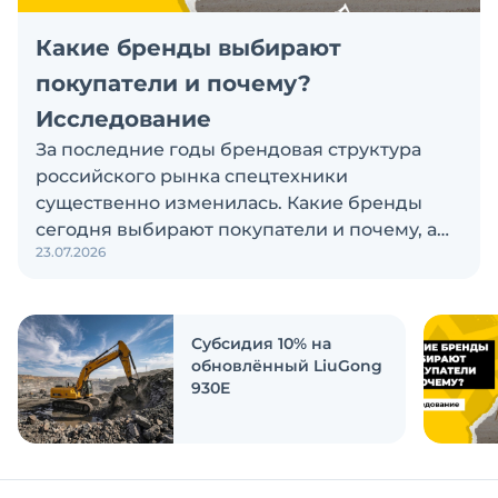
Какие бренды выбирают
покупатели и почему?
Исследование
За последние годы брендовая структура
российского рынка спецтехники
существенно изменилась. Какие бренды
сегодня выбирают покупатели и почему, а
23.07.2026
также кого считают лидерами рынка?
Экскаватор Ру провёл исследование, чтобы
ответить на эти вопросы
Субсидия 10% на
обновлённый LiuGong
930E