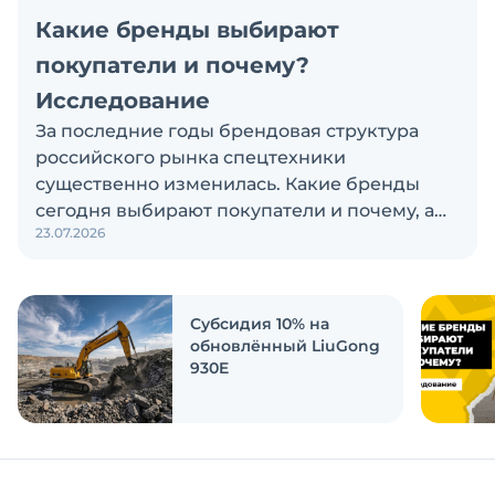
Какие бренды выбирают
покупатели и почему?
Исследование
За последние годы брендовая структура
российского рынка спецтехники
существенно изменилась. Какие бренды
сегодня выбирают покупатели и почему, а
23.07.2026
также кого считают лидерами рынка?
Экскаватор Ру провёл исследование, чтобы
ответить на эти вопросы
Субсидия 10% на
обновлённый LiuGong
930E