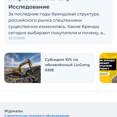
Исследование
За последние годы брендовая структура
российского рынка спецтехники
существенно изменилась. Какие бренды
сегодня выбирают покупатели и почему, а
23.07.2026
также кого считают лидерами рынка?
Экскаватор Ру провёл исследование, чтобы
ответить на эти вопросы
Субсидия 10% на
обновлённый LiuGong
930E
Журналы
Строительная техника и оборудование