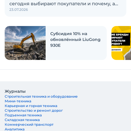
сегодня выбирают покупатели и почему, а
23.07.2026
также кого считают лидерами рынка?
Экскаватор Ру провёл исследование, чтобы
ответить на эти вопросы
Субсидия 10% на
обновлённый LiuGong
930E
Журналы
Строительная техника и оборудование
Мини-техника
Карьерная и горная техника
Строительство и ремонт дорог
Подъемная техника
Складская техника
Коммерческий транспорт
Аналитика