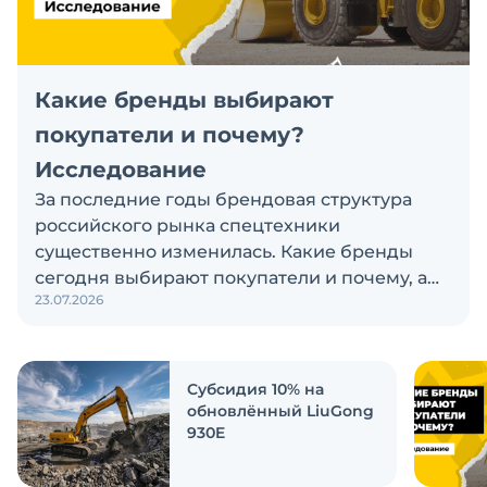
Какие бренды выбирают
покупатели и почему?
Исследование
За последние годы брендовая структура
российского рынка спецтехники
существенно изменилась. Какие бренды
сегодня выбирают покупатели и почему, а
23.07.2026
также кого считают лидерами рынка?
Экскаватор Ру провёл исследование, чтобы
ответить на эти вопросы
Субсидия 10% на
обновлённый LiuGong
930E