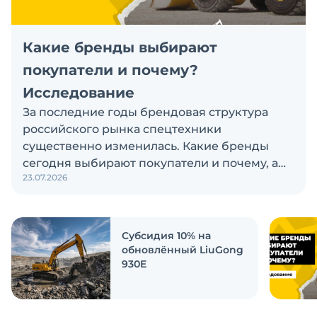
Какие бренды выбирают
покупатели и почему?
Исследование
За последние годы брендовая структура
российского рынка спецтехники
существенно изменилась. Какие бренды
сегодня выбирают покупатели и почему, а
23.07.2026
также кого считают лидерами рынка?
Экскаватор Ру провёл исследование, чтобы
ответить на эти вопросы
Субсидия 10% на
обновлённый LiuGong
930E