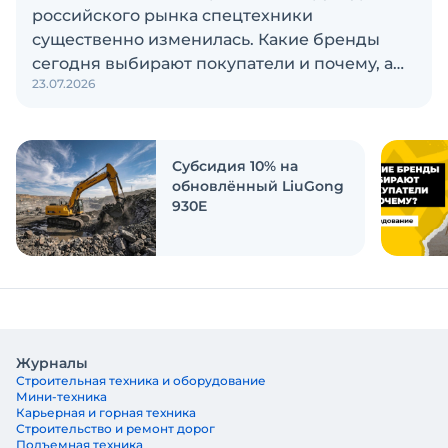
российского рынка спецтехники
существенно изменилась. Какие бренды
сегодня выбирают покупатели и почему, а
23.07.2026
также кого считают лидерами рынка?
Экскаватор Ру провёл исследование, чтобы
ответить на эти вопросы
Субсидия 10% на
обновлённый LiuGong
930E
Журналы
Строительная техника и оборудование
Мини-техника
Карьерная и горная техника
Строительство и ремонт дорог
Подъемная техника