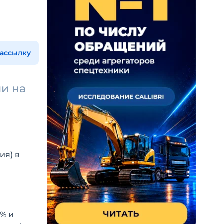
рассылку
ии на
ия) в
% и