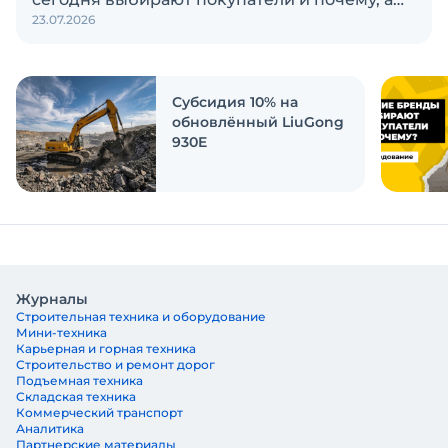
23.07.2026
также кого считают лидерами рынка?
Экскаватор Ру провёл исследование, чтобы
ответить на эти вопросы
Субсидия 10% на
обновлённый LiuGong
930E
Журналы
Строительная техника и оборудование
Мини-техника
Карьерная и горная техника
Строительство и ремонт дорог
Подъемная техника
Складская техника
Коммерческий транспорт
Аналитика
Партнерские материалы