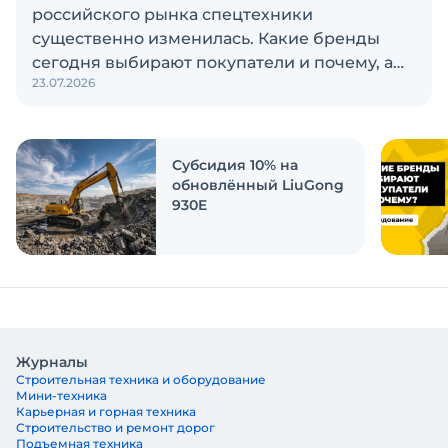
российского рынка спецтехники
существенно изменилась. Какие бренды
сегодня выбирают покупатели и почему, а
23.07.2026
также кого считают лидерами рынка?
Экскаватор Ру провёл исследование, чтобы
ответить на эти вопросы
Субсидия 10% на
обновлённый LiuGong
930E
Журналы
Строительная техника и оборудование
Мини-техника
Карьерная и горная техника
Строительство и ремонт дорог
Подъемная техника