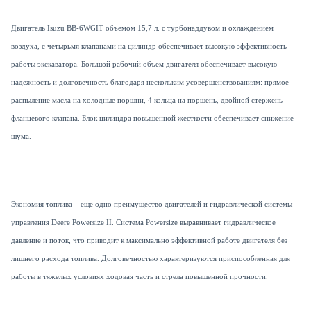
Двигатель
Isuzu
BB
-6
WGIT
объемом 15,7 л. с
турбонаддувом и охлаждением
воздуха, с четырьмя клапанами на цилиндр обеспечивает высокую эффективность
работы экскаватора.
Большой рабочий объем двигателя обеспечивает высокую
надежность и долговечность благодаря нескольким усовершенствованиям: прямое
распыление масла на холодные поршни, 4 кольца на поршень, двойной стержень
фланцевого клапана. Блок цилиндра повышенной жесткости обеспечивает снижение
шума.
Экономия топлива – еще одно преимущество двигателей и гидравлической системы
управления
Deere
Powersize
II
. Система
Powersize
выравнивает гидравлическое
давление и поток, что приводит к максимально эффективной работе двигателя без
лишнего расхода топлива.
Долговечностью характеризуются
приспособленная для
работы в тяжелых условиях ходовая часть и стрела повышенной прочности.