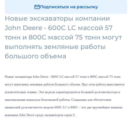
Подписаться на рассылку
Новые экскаваторы компании
John Deere - 600C LC массой 57
тонн и 800C массой 75 тонн могут
выполнять земляные работы
большого объема
Новые экскаваторы
John
Deere
- 600
C
LC
массой 57 тонн и 800
C
массой 75 тонн
могут выполнять земляные работы большого объема. При этом работа выполняется
исключительно плавно. Эти модели характеризуются большой долговечностью и
максимальным периодом безотказной работы. Созданные для обеспечения
наивысшей долговечности модели 600
C
LC
и 800
C
– это две крупнейшие машины
компании
John
Deere
среди экскаваторов серии С.