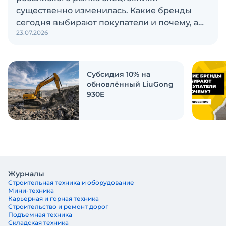
существенно изменилась. Какие бренды
сегодня выбирают покупатели и почему, а
23.07.2026
также кого считают лидерами рынка?
Экскаватор Ру провёл исследование, чтобы
ответить на эти вопросы
Субсидия 10% на
обновлённый LiuGong
930E
Журналы
Строительная техника и оборудование
Мини-техника
Карьерная и горная техника
Строительство и ремонт дорог
Подъемная техника
Складская техника