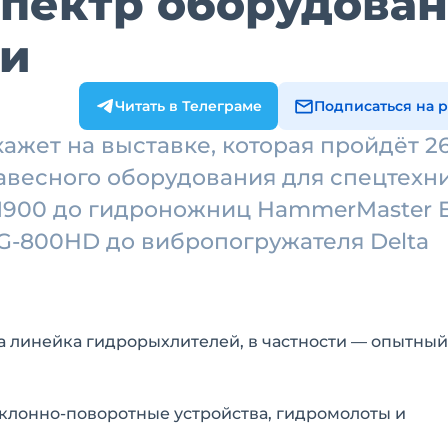
спектр оборудова
ки
Читать в Телеграме
Подписаться на 
ажет на выставке, которая пройдёт 2
авесного оборудования для спецтехн
S1900 до гидроножниц HammerMaster E
LG-800HD до вибропогружателя Delta
на линейка гидрорыхлителей, в частности — опытны
аклонно-поворотные устройства, гидромолоты и