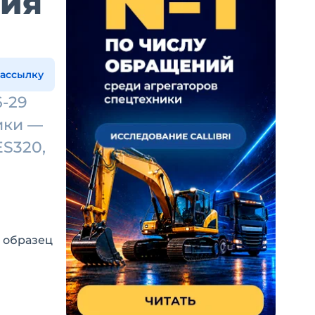
ния
рассылку
6-29
ики —
S320,
й образец