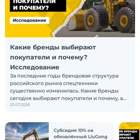
Какие бренды выбирают
покупатели и почему?
Исследование
За последние годы брендовая структура
российского рынка спецтехники
существенно изменилась. Какие бренды
сегодня выбирают покупатели и почему, а
23.07.2026
также кого считают лидерами рынка?
Экскаватор Ру провёл исследование, чтобы
ответить на эти вопросы
Субсидия 10% на
обновлённый LiuGong