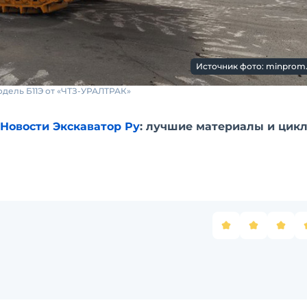
Источник фото: minprom.
дель Б11Э от «ЧТЗ-УРАЛТРАК»
Новости Экскаватор Ру
: лучшие материалы и цикл