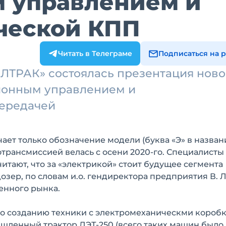
 управлением и
ческой КПП
Читать в Телеграме
Подписаться на 
АЛТРАК» состоялась презентация ново
ционным управлением и
передачей
ает только обозначение модели (буква «Э» в названи
трансмиссией велась с осени 2020-го. Специалисты
итают, что за «электрикой» стоит будущее сегмента
зер, по словам и.о. гендиректора предприятия В. 
енного рынка.
по созданию техники с электромеханическми короб
шленный трактор ДЭТ-250 (всего таких машин было