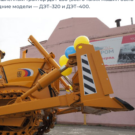
оздние модели — ДЭТ–320 и ДЭТ–400.