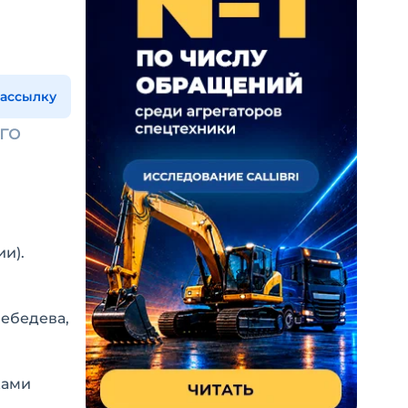
рассылку
го
и).
Лебедева,
ками