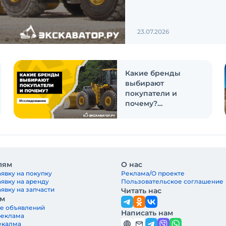
23.07.2026
Какие бренды
выбирают
покупатели и
почему?
Исследование
лям
О нас
явку на покупку
Реклама/О проекте
аявку на аренду
Пользовательское соглашение
явку на запчасти
Читать нас
ам
е объявлений
Написать нам
реклама
екалма