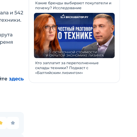
Какие бренды выбирают покупатели и
почему? Исследование
ала и 542
техники.
шрута
время
Кто заплатит за переполненные
склады техники? Подкаст с
«Балтийским лизингом»
йте
здесь