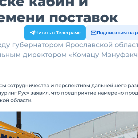
ске кабин и
емени поставок
Читать в Телеграме
Подписаться на 
жду губернатором Ярославской облас
ьным директором «Комацу Мэнуфэкч
сы сотрудничества и перспективы дальнейшего раз
уринг Рус» заявил, что предприятие намерено про
кой области.