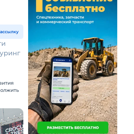
рассылку
ти
уринг
вития
должить