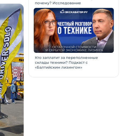
почему? Исследование
Кто заплатит за переполненные
склады техники? Подкаст с
«Балтийским лизингом»