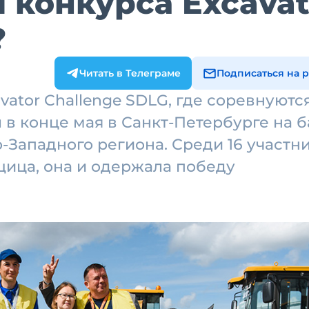
 конкурса Excavat
?
Читать в Телеграме
Подписаться на 
vator Challenge SDLG, где соревнуютс
в конце мая в Санкт-Петербурге на б
-Западного региона. Среди 16 участн
ица, она и одержала победу