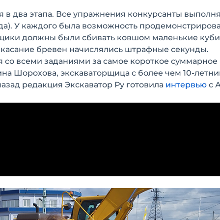
 в два этапа. Все упражнения конкурсанты выполня
ода). У каждого была возможность продемонстрирова
орщики должны были сбивать ковшом маленькие куби
а касание бревен начислялись штрафные секунды.
ся со всеми заданиями за самое короткое суммарное
ина Шорохова, экскаваторщица с более чем 10-летн
 назад редакция Экскаватор Ру готовила
интервью
с 