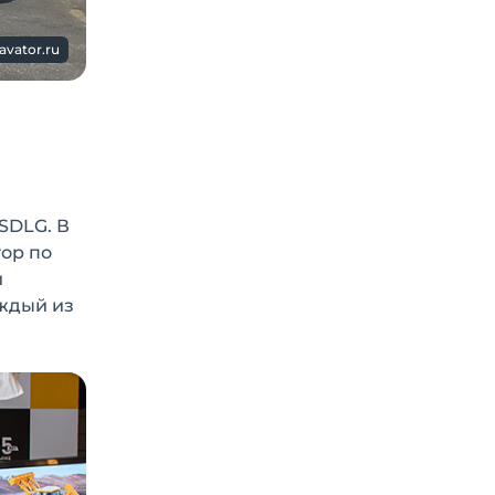
avator.ru
SDLG. В
тор по
й
аждый из