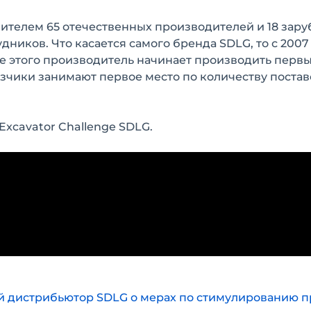
вителем 65 отечественных производителей и 18 зар
удников. Что касается самого бренда SDLG, то с 2007
сле этого производитель начинает производить перв
узчики занимают первое место по количеству постав
xcavator Challenge SDLG.
й дистрибьютор SDLG о мерах по стимулированию 