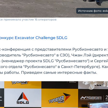
Источник фото: exk
се принимало участие 16 операторов
нкурс Excavator Challenge SDLG
-конференция с представителями Русбизнесавто и 
водитель "Русбизнесавто" в СЗО), Чжан Лэй (дирек
в (менеджер проекта SDLG "Русбизнесавто") и Серге
ого отдела "Русбизнесавто" в Санкт-Петербурге). К
аты работы. Приведем самые интересные факты.