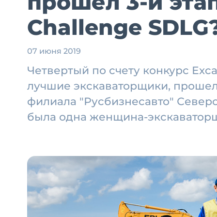
прошел 3-й этап
Challenge SDLG
07 июня 2019
Четвертый по счету конкурс Exca
лучшие экскаваторщики, прошел 
филиала "Русбизнесавто" Северо
была одна женщина-экскаваторщ