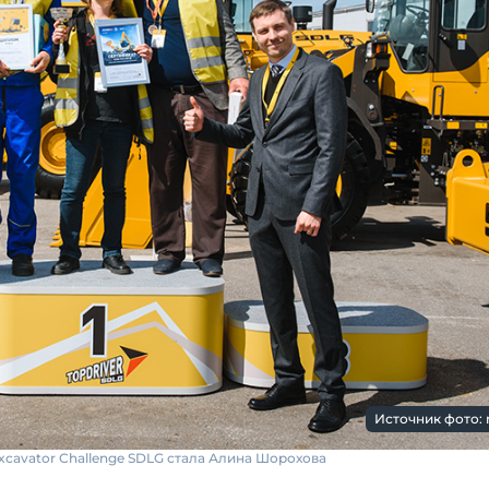
Источник фото: 
cavator Challenge SDLG стала Алина Шорохова