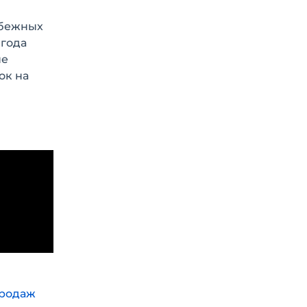
убежных
 года
ые
ок на
продаж