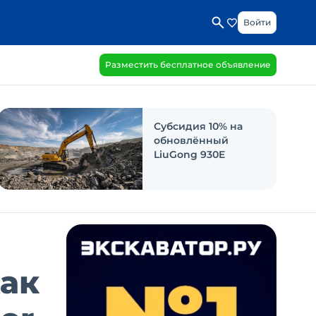
Войти
Разместить бесплатное объявление
Субсидия 10% на
обновлённый
LiuGong 930E
Как