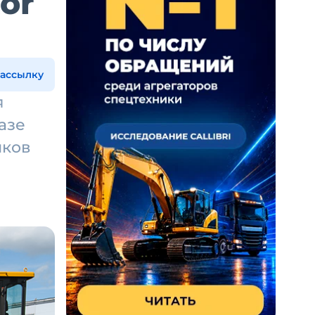
or
рассылку
я
азе
иков