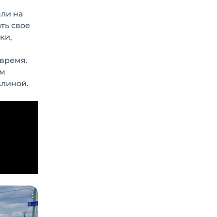
ли на
ть свое
ки,
 время.
им
Алиной.