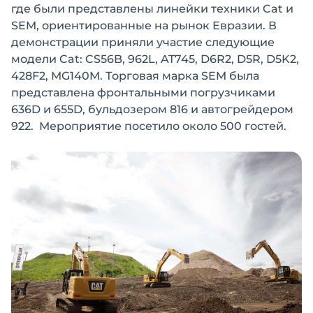
где были представлены линейки техники Cat и
SEM, ориентированные на рынок Евразии. В
демонстрации приняли участие следующие
модели Cat: CS56B, 962L, AT745, D6R2, D5R, D5K2,
428F2, MG140M. Торговая марка SEM была
представлена фронтальными погрузчиками
636D и 655D, бульдозером 816 и автогрейдером
922. Мероприятие посетило около 500 гостей.