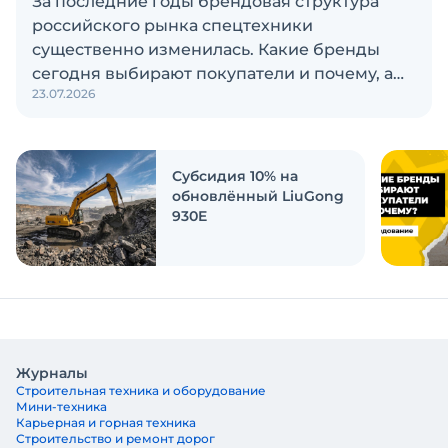
За последние годы брендовая структура
российского рынка спецтехники
существенно изменилась. Какие бренды
сегодня выбирают покупатели и почему, а
23.07.2026
также кого считают лидерами рынка?
Экскаватор Ру провёл исследование, чтобы
ответить на эти вопросы
Субсидия 10% на
обновлённый LiuGong
930E
Журналы
Строительная техника и оборудование
Мини-техника
Карьерная и горная техника
Строительство и ремонт дорог