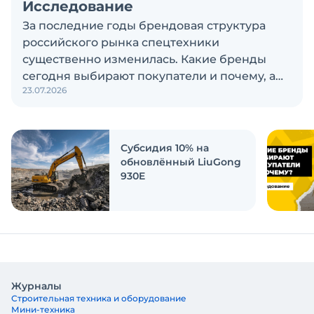
Исследование
За последние годы брендовая структура
российского рынка спецтехники
существенно изменилась. Какие бренды
сегодня выбирают покупатели и почему, а
23.07.2026
также кого считают лидерами рынка?
Экскаватор Ру провёл исследование, чтобы
ответить на эти вопросы
Субсидия 10% на
обновлённый LiuGong
930E
Журналы
Строительная техника и оборудование
Мини-техника