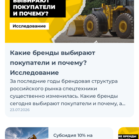
Какие бренды выбирают
покупатели и почему?
Исследование
За последние годы брендовая структура
российского рынка спецтехники
существенно изменилась. Какие бренды
сегодня выбирают покупатели и почему, а
23.07.2026
также кого считают лидерами рынка?
Экскаватор Ру провёл исследование, чтобы
ответить на эти вопросы
Субсидия 10% на