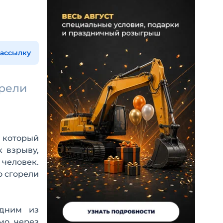
рассылку
орели
, который
 взрыву,
 человек.
о сгорели
одним из
мо через