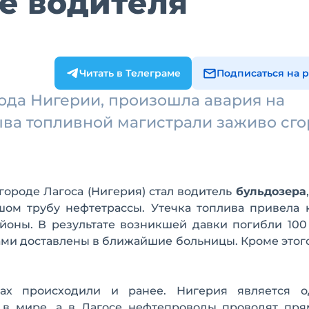
е водителя
Читать в Телеграме
Подписаться на 
ода Нигерии, произошла авария на
ыва топливной магистрали заживо сг
ороде Лагоса (Нигерия) стал водитель
бульдозера
ом трубу нефтетрассы. Утечка топлива привела к
йоны. В результате возникшей давки погибли 100
ами доставлены в ближайшие больницы. Кроме этог
дах происходили и ранее. Нигерия является 
 в мире, а в Лагосе нефтепроводы проводят пря