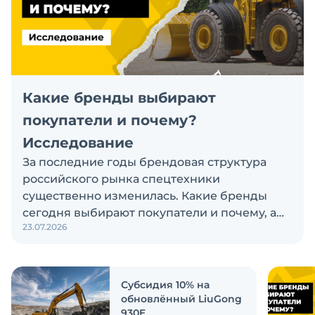
Какие бренды выбирают
покупатели и почему?
Исследование
За последние годы брендовая структура
российского рынка спецтехники
существенно изменилась. Какие бренды
сегодня выбирают покупатели и почему, а
23.07.2026
также кого считают лидерами рынка?
Экскаватор Ру провёл исследование, чтобы
ответить на эти вопросы
Субсидия 10% на
обновлённый LiuGong
930E