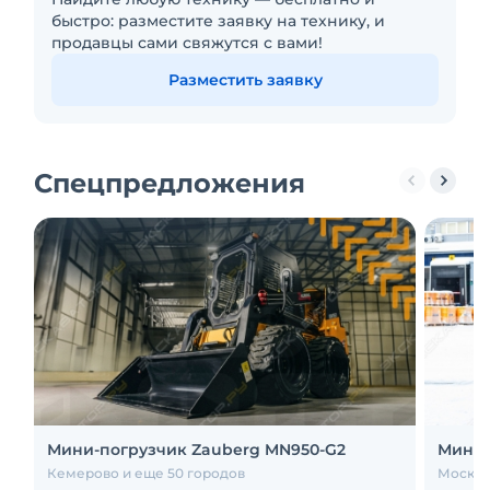
быстро: разместите заявку на технику, и
продавцы сами свяжутся с вами!
Разместить заявку
Спецпредложения
Мини-погрузчик Zauberg MN950-G2
Мини-
Кемерово и еще 50 городов
Москва