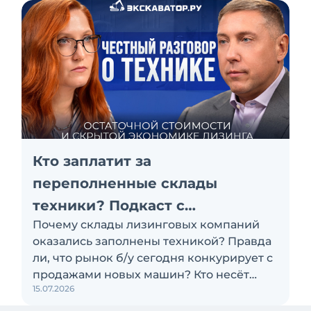
Кто заплатит за
переполненные склады
техники? Подкаст с
Почему склады лизинговых компаний
«Балтийским лизингом»
оказались заполнены техникой? Правда
ли, что рынок б/у сегодня конкурирует с
продажами новых машин? Кто несёт
15.07.2026
убытки по проблемным активам:
лизинговая компания, поставщик или