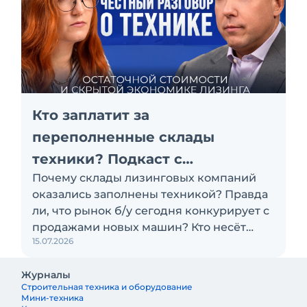
Кто заплатит за
переполненные склады
техники? Подкаст с
Почему склады лизинговых компаний
«Балтийским лизингом»
оказались заполнены техникой? Правда
ли, что рынок б/у сегодня конкурирует с
продажами новых машин? Кто несёт
15.07.2026
убытки по проблемным активам:
лизинговая компания, поставщик или
Журналы
клиент? Эти и другие вопросы
Строительная техника и оборудование
обсуждаем с Антоном Сапожковым,
Мини-техника